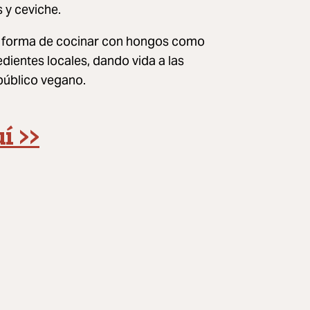
s y ceviche.
la forma de cocinar con hongos como
edientes locales, dando vida a las
público vegano.
í >>