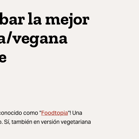
bar la mejor
na/vegana
e
Foodtopia
n conocido como "
"! Una
 Sí, también en versión vegetariana